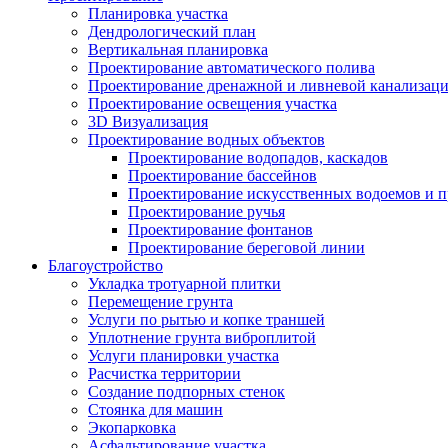
Планировка участка
Дендрологический план
Вертикальная планировка
Проектирование автоматического полива
Проектирование дренажной и ливневой канализац
Проектирование освещения участка
3D Визуализация
Проектирование водных объектов
Проектирование водопадов, каскадов
Проектирование бассейнов
Проектирование искусственных водоемов и п
Проектирование ручья
Проектирование фонтанов
Проектирование береговой линии
Благоустройство
Укладка тротуарной плитки
Перемещение грунта
Услуги по рытью и копке траншей
Уплотнение грунта виброплитой
Услуги планировки участка
Расчистка территории
Создание подпорных стенок
Стоянка для машин
Экопарковка
Асфальтирование участка