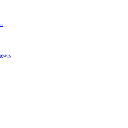
ии
рудов