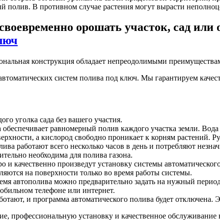
ый полив. В противном случае растения могут вырасти неполно
 своевременно орошать участок, сад или 
циональная конструкция обладает непреодолимыми преимуществ
автоматических систем полива под ключ. Мы гарантируем качес
ого уголка сада без вашего участия.
а обеспечивает равномерный полив каждого участка земли. Вода 
оверхности, а кислород свободно проникает к корням растений. 
лива работают всего несколько часов в день и потребляют незна
вительно необходима для полива газона.
о и качественно произведут установку системы автоматического 
ляются на поверхности только во время работы системы.
емя автополива можно предварительно задать на нужный период
мобильном телефоне или интернет.
аботают, и программа автоматического полива будет отключена. 
е, профессиональную установку и качественное обслуживание 