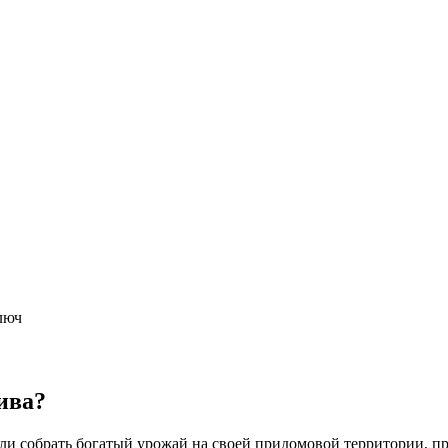
люч
ива?
ли собрать богатый урожай на своей придомовой территории, пр