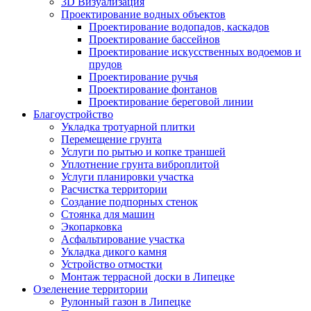
3D Визуализация
Проектирование водных объектов
Проектирование водопадов, каскадов
Проектирование бассейнов
Проектирование искусственных водоемов и
прудов
Проектирование ручья
Проектирование фонтанов
Проектирование береговой линии
Благоустройство
Укладка тротуарной плитки
Перемещение грунта
Услуги по рытью и копке траншей
Уплотнение грунта виброплитой
Услуги планировки участка
Расчистка территории
Создание подпорных стенок
Стоянка для машин
Экопарковка
Асфальтирование участка
Укладка дикого камня
Устройство отмостки
Монтаж террасной доски в Липецке
Озеленение территории
Рулонный газон в Липецке