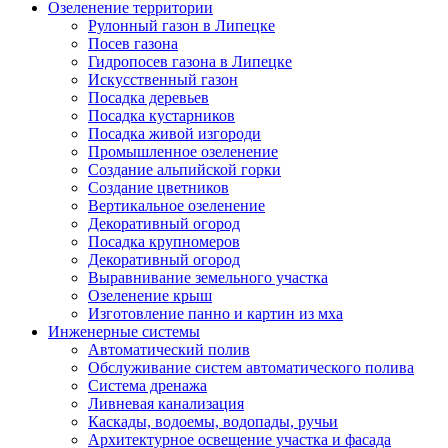
внесение удобрен
Озеленение территории
полив и уборка,
Рулонный газон в Липецке
рекомендации по 
Посев газона
Гидропосев газона в Липецке
Устройство
Искусственный газон
посевного
#colspan#
от
0
₽
Посадка деревьев
газона
Посадка кустарников
Устройство
Культивация,
Посадка живой изгороди
посевного
поверхностная в
Промышленное озеленение
газона под
1
м.кв.
сорняка, планиро
от
0
₽
Создание альпийской горки
ключ на
участка, посев се
Создание цветников
подготовленное
полив, 1-ый поко
Вертикальное озеленение
основание.
Декоративный огород
Устройство
Посадка крупномеров
Планировка участ
посевного
Декоративный огород
уплотнение грунт
2
газона под
м.кв.
от
0
₽
Выравнивание земельного участка
посев плотностью
ключ с заменой
Озеленение крыш
полив, 1-ый покос
грунта 10см.
Изготовление панно и картин из мха
Устройство
Инженерные системы
Культивация,
мавританского
Автоматический полив
поверхностная в
(цветущего)
Обслуживание систем автоматического полива
3
м.кв.
сорняка, планиро
от
0
₽
газоне на
Система дренажа
участка, посев се
естественном
Ливневая канализация
травосмеси, поли
грунте.
Каскады, водоемы, водопады, ручьи
Гидропосев
Архитектурное освещение участка и фасада