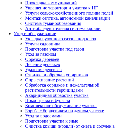
#colspan#
от
0
₽
газона
Прокладка коммуникаций
Украшение территории участка к НГ
Семна,мульчиру
Услуги сельскохозяйственного полива полей
средства,удобрени
Устройство
Монтаж септика, автономной канализации
клей и многое др
посевного
Система туманообразования
для стимуляции р
1
газона с
м.кв.
от
0
₽
Антиобледенительная система кровли
газона без других
помощью
Уход и обслуживание
дополнительных
гидропосева.
Укладка рулонного газона под ключ
работ(завоз грунт
Услуги садовника
планирование.)
Подготовка участка под газон
Уход за газоном
Обрезка деревьев
Лечение деревьев
Удаление деревьев
Стрижка и обрезка кустарников
Опрыскивание растений
Обработка сорняков и нежелательной
растительности гербицидами
Акарицидная обработка участка
Покос травы и бурьяна
Комплексное обслуживание участка
Борьба с борщевиком на дачном участке
Уход за водоемами
Подготовка участка к зиме
Очистка крыши (кровли) от снега и сосулек в