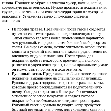
газона. Полностью убрать из участка мусор, камни, корни,
сорняковую растительность. Нужно произвести вскапывания
грунта, после чего снова очистить территорию от мусора и
разровнять. Увлажнить землю с помощью системы
автополива.
Из посева травы
. Правильный посев газона создается
путем засева семян травы на подготовленную почву.
Такой способ является более экономичным вариантом,
чем рулонный, и предоставляет больший выбор сортов
травы. Выбирая семена, можно учитывать особенности
климата и условий местности, а также предпочтения по
внешнему виду и назначению. Посев травы для
покрытия требует некоторого времени для полного
развития и укрепления травы, но при правильном уходе
он может стать прочным и долговечным.
Рулонный газон.
Представляет собой готовое травяное
покрытие, выращенное на специальных плантациях.
Рулоны содержат здоровые и крепкие травяные маты,
которые просто раскладываются на подготовленную
почву. Укладка покрытия в Липецке обеспечивает
мгновенное зеленое покрытие и создает готовое
покрытие без необходимости ожидания роста травы.
Рулонный газон идеально подходит, когда требуется
быстрый результат, например, для украшения сада или