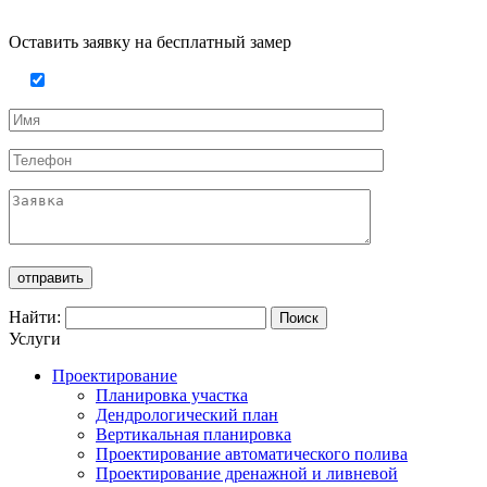
Ед.
Цена,
№
Вид работы
Примечани
изм.
руб
Оставить заявку на бесплатный замер
Консультация
специалиста:
(фотосъемка,
устная
консультация и
обсуждение,
таксационная
оценка
от
30
1
1
существующих
выезд
₽
насаждений,
составление
совместного с
Заказчиком
Найти:
проектного
задания) с
Услуги
выездом на
Проектирование
объект
Планировка участка
Устройство
Дендрологический план
рулонного
#colspan#
от
0
₽
Вертикальная планировка
газона
Проектирование автоматического полива
Рулонный газон,
Устройство
Проектирование дренажной и ливневой
доставка газона,