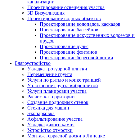
рулонного
канализации
разгрузка и уклад
газона под
Проектирование освещения участка
1
м.кв.
прикатывание,
от
0
₽
ключ на
3D Визуализация
внеесение удобре
подготовленное
Проектирование водных объектов
полив и уборка,
основание.
Проектирование водопадов, каскадов
рекомендации по 
Проектирование бассейнов
Рулонный газон,
Проектирование искусственных водоемов и
доставка газона,
прудов
плодородный гру
Проектирование ручья
Устройство
выравнивание и
Проектирование фонтанов
рулонного
планировка,
Проектирование береговой линии
2
газона под
м.кв.
прикатывание и
от
0
₽
Благоустройство
ключ с заменой
трамбовка, уклад
Укладка тротуарной плитки
грунта 5-6 см.
прикатывание, в
Перемещение грунта
удобрений, полив
Услуги по рытью и копке траншей
уборка, рекоменд
Уплотнение грунта виброплитой
по уходу.
Услуги планировки участка
Рулонный газон,
Расчистка территории
доставка газона, 
Создание подпорных стенок
верхнего слоя ст
Стоянка для машин
Устройство
газона, вывоз
Экопарковка
рулонного
срезанного слоя, 
Асфальтирование участка
3
газона под
м.кв.
плодородного гру
от
0
₽
Укладка дикого камня
ключ с срезкой
планировка и
Устройство отмостки
верхнего слоя.
прикатывание, ук
Монтаж террасной доски в Липецке